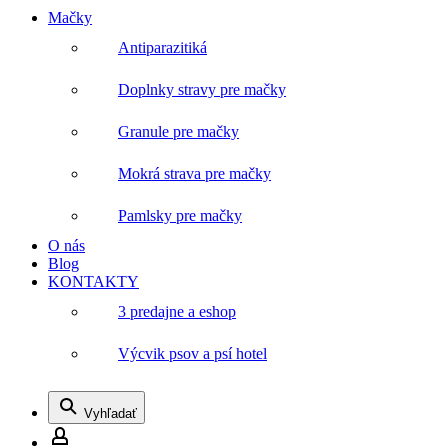
Mačky
Antiparazitiká
Doplnky stravy pre mačky
Granule pre mačky
Mokrá strava pre mačky
Pamlsky pre mačky
O nás
Blog
KONTAKTY
3 predajne a eshop
Výcvik psov a psí hotel
Vyhľadať