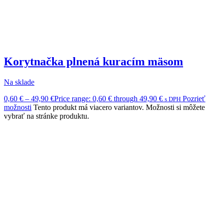
Korytnačka plnená kuracím mäsom
Na sklade
0,60
€
–
49,90
€
Price range: 0,60 € through 49,90 €
Pozrieť
s DPH
možnosti
Tento produkt má viacero variantov. Možnosti si môžete
vybrať na stránke produktu.