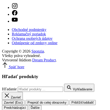
Obchodné podmienky
Reklamačný poriadok
Ochrana osobných údajov
Odstúpenie od zmluvy online
Copyright © 2026
Sponzia
.
Všetky práva vyhradené.
Vytvorené štúdiom
Dream Product
.
Späť hore
Hľadať produkty
Hľadanie
Vyhľadávanie
Zavrieť
Zavrieť (Esc)
Prepnúť do celej obrazovky
Priblížiť/oddialiť
Predchádzajúci
Ďalšie