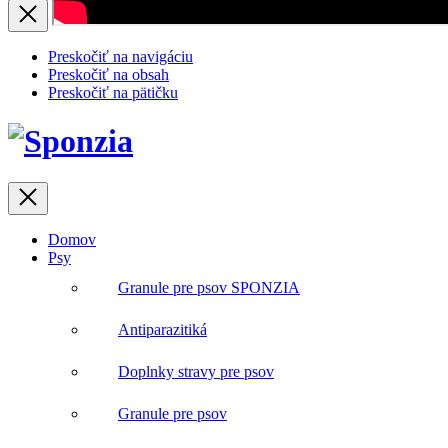
Zavrieť
Preskočiť na navigáciu
Preskočiť na obsah
Preskočiť na pätičku
Zavrieť
Domov
Psy
Granule pre psov SPONZIA
Antiparazitiká
Doplnky stravy pre psov
Granule pre psov