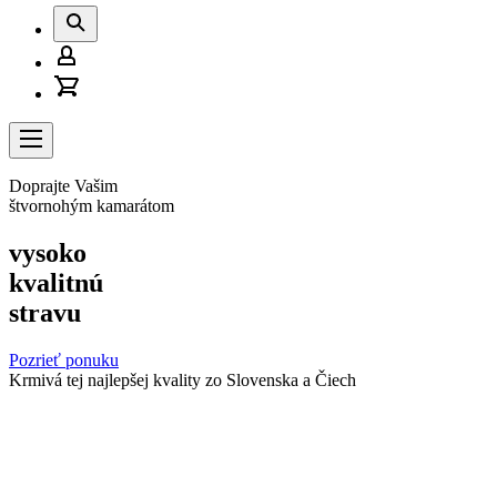
Vyhľadať
Prihlásenie
Košík
/
Registrácia
Navigácia
Doprajte Vašim
štvornohým kamarátom
vysoko
kvalitnú
stravu
Pozrieť ponuku
Krmivá tej najlepšej kvality zo Slovenska a Čiech