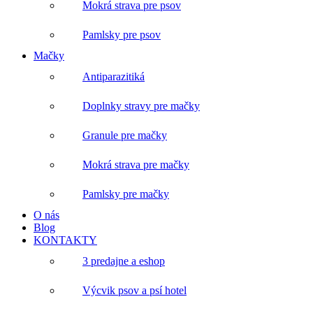
Mokrá strava pre psov
Pamlsky pre psov
Mačky
Antiparazitiká
Doplnky stravy pre mačky
Granule pre mačky
Mokrá strava pre mačky
Pamlsky pre mačky
O nás
Blog
KONTAKTY
3 predajne a eshop
Výcvik psov a psí hotel