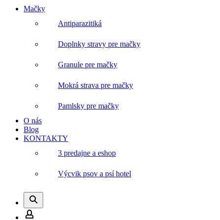
Mačky
Antiparazitiká
Doplnky stravy pre mačky
Granule pre mačky
Mokrá strava pre mačky
Pamlsky pre mačky
O nás
Blog
KONTAKTY
3 predajne a eshop
Výcvik psov a psí hotel
Vyhľadať