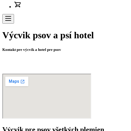
Prihlásenie
Košík
/
Registrácia
Navigácia
Výcvik psov a psí hotel
Kontakt pre výcvik a hotel pre psov
Výcvik pre psov všetkých plemien