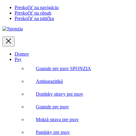
Preskočiť na navigáciu
Preskočiť na obsah
Preskočiť na pätičku
Zavrieť
Domov
Psy
Granule pre psov SPONZIA
Antiparazitiká
Doplnky stravy pre psov
Granule pre psov
Mokrá strava pre psov
Pamlsky pre psov