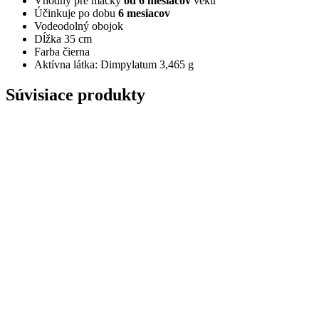
Vhodný pre mačky
od 6 mesiacov
veku
Účinkuje po dobu
6 mesiacov
Vodeodolný obojok
Dĺžka 35 cm
Farba čierna
Aktívna látka: Dimpylatum 3,465 g
Súvisiace produkty