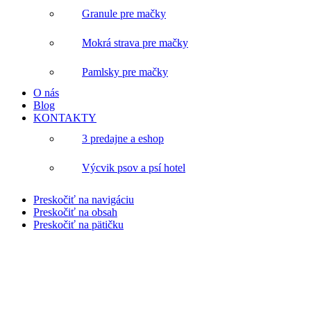
Granule pre mačky
Mokrá strava pre mačky
Pamlsky pre mačky
O nás
Blog
KONTAKTY
3 predajne a eshop
Výcvik psov a psí hotel
Preskočiť na navigáciu
Preskočiť na obsah
Preskočiť na pätičku