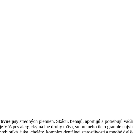
tívne psy
stredných plemien. Skáču, behajú, aportujú a potrebujú väčš
e Váš pes alergický na iné druhy mäsa, sú pre neho tieto granule najvh
biotiká, juka, cheláty, komplex dentálnej starostlivosti a mnohé ďalši