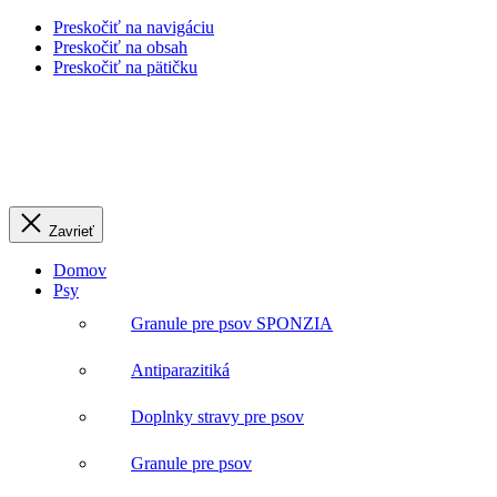
Preskočiť na navigáciu
Preskočiť na obsah
Preskočiť na pätičku
Zavrieť
Domov
Psy
Granule pre psov SPONZIA
Antiparazitiká
Doplnky stravy pre psov
Granule pre psov