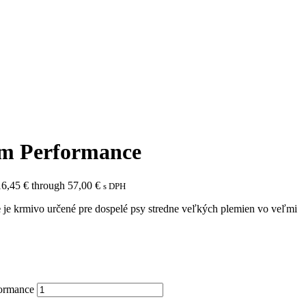
m Performance
16,45 € through 57,00 €
s DPH
e
je krmivo určené pre dospelé psy stredne veľkých plemien vo veľmi
ormance