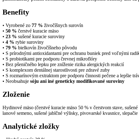
Benefity
• Vyrobené zo
77 %
živočíšnych surovín
•
50 %
čerstvé kuracie mäso
•
23 %
sušené kuracie suroviny
•
4 %
rybie suroviny
•
79 %
bielkovín živočíšneho pôvodu
• S prírodnými antioxidantami pre ochranu buniek pred voľnými radi
• S probiotikami pre podporu črevnej mikroflóry
• Bez pšeničného lepku pre zníženie rizika alergických reakcií
• S komplexom dentálnej starostlivosti pre zdravé zuby
• S rozmarínovým extraktom pre podporu činnosti pečene a lepšie trá
• Neobsahuje
sóju ani iné geneticky modifikované suroviny
Zloženie
Hydinové mäso (čerstvé kuracie mäso 50 % v čerstvom stave, sušené
lanové semeno, sušené jablčné výlisky, pivovarské kvasnice, slepačie
Analytické zložky