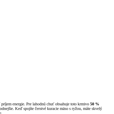
í príjem energie. Pre lahodnú chuť obsahuje toto krmivo
50 %
odnejšie. Keď spojíte čerstvé kuracie mäso s ryžou, máte skvelý
e.