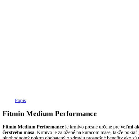
Popis
Fitmin Medium Performance
Fitmin
Medium
Performance
je krmivo presne určené pre
veľmi ak
čerstvého mäsa
. Krmivo je založené na kuracom mäse, takže pokiaľ j
plnohodnotný pokrm obohatený o zdraviu prospešné benefity ako sú pre