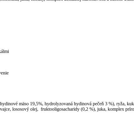
kálmi
venie
 hydinové mäso 19,5%, hydrolyzovaná hydinová pečeň 3 %), ryža, kuku
 vajce, lososový olej, fruktooligosacharidy (0,2 %), juka, komplex prí