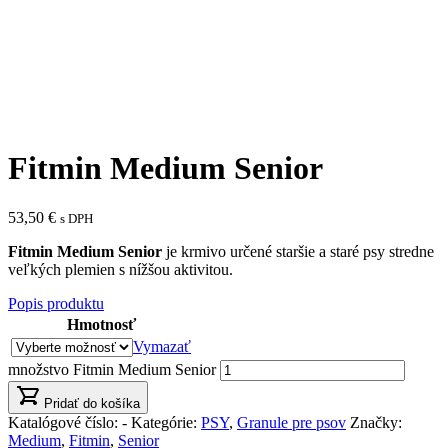
Fitmin Medium Senior
53,50
€
s DPH
Fitmin Medium Senior
je krmivo určené staršie a staré psy stredne
veľkých plemien s nížšou aktivitou.
Popis produktu
Hmotnosť
Vymazať
množstvo Fitmin Medium Senior
Pridať do košíka
Katalógové číslo:
-
Kategórie:
PSY
,
Granule pre psov
Značky:
Medium
,
Fitmin
,
Senior