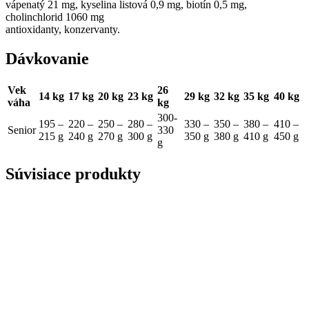
vápenatý 21 mg, kyselina listová 0,9 mg, biotín 0,5 mg,
cholinchlorid 1060 mg
antioxidanty, konzervanty.
Dávkovanie
Vek
26
14 kg
17 kg
20 kg
23 kg
29 kg
32 kg
35 kg
40 kg
váha
kg
300-
195 –
220 –
250 –
280 –
330 –
350 –
380 –
410 –
Senior
330
215 g
240 g
270 g
300 g
350 g
380 g
410 g
450 g
g
Súvisiace produkty