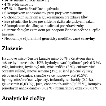
•
14 %
sušené kuracie suroviny
•
4 %
rybie suroviny
•
67 %
bielkovín živočíšneho pôvodu
• S komplexom antioxidantov proti prejavom starnutia
• S chondroitín sulfátom a glukosamínom pre zdravé kĺby
• Bez pšeničného lepku pre zníženie rizika alergických reakcií
• S komplexom dentálnej starostlivosti pre zdravé zuby
• S rozmarínovým extraktom pre podporu činnosti pečene a lepšie
trávenie
• Neobsahuje
sóju ani iné geneticky modifikované suroviny
Zloženie
Hydinové mäso (čerstvé kuracie mäso 50 % v čerstvom stave,
sušené hydinové mäso 10%, hydrolyzovaná hydinová pečeň 3 %),
ryža, kukurica, hydinový tuk, rybia múčka (3 %), cukrovarské
odrezky sušené, lanové semeno (3%), sušené jablčné výlisky,
pivovarské kvasnice, slepačie vajce, lososový olej (0,5%),
hydrogenfosforečnan vápenatý, fruktooligosacharidy (0,2 %),
glukosamín (0,03 %) , juka, chondroitín-sulfát (0,025 %), komplex
prírodných antioxidantov (0,02 %), rozmarínový extrakt (0,01 %).
Analytické zložky