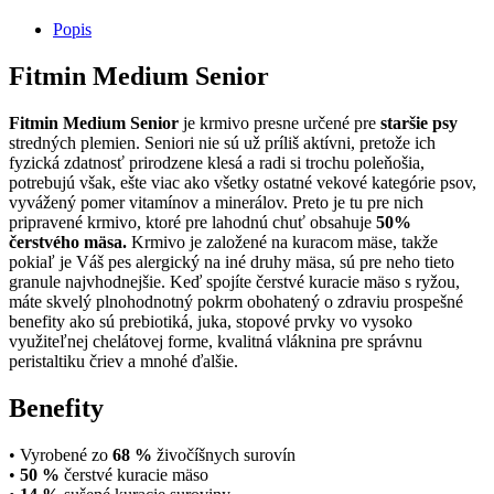
Popis
Fitmin Medium Senior
Fitmin
Medium
Senior
je krmivo presne určené pre
staršie psy
stredných plemien. Seniori nie sú už príliš aktívni, pretože ich
fyzická zdatnosť prirodzene klesá a radi si trochu poleňošia,
potrebujú však, ešte viac ako všetky ostatné vekové kategórie psov,
vyvážený pomer vitamínov a minerálov. Preto je tu pre nich
pripravené krmivo, ktoré pre lahodnú chuť obsahuje
50%
čerstvého mäsa.
Krmivo je založené na kuracom mäse, takže
pokiaľ je Váš pes alergický na iné druhy mäsa, sú pre neho tieto
granule najvhodnejšie. Keď spojíte čerstvé kuracie mäso s ryžou,
máte skvelý plnohodnotný pokrm obohatený o zdraviu prospešné
benefity ako sú prebiotiká, juka, stopové prvky vo vysoko
využiteľnej chelátovej forme, kvalitná vláknina pre správnu
peristaltiku čriev a mnohé ďalšie.
Benefity
• Vyrobené zo
68 %
živočíšnych surovín
•
50 %
čerstvé kuracie mäso