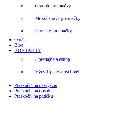
Granule pre mačky
Mokrá strava pre mačky
Pamlsky pre mačky
O nás
Blog
KONTAKTY
3 predajne a eshop
Výcvik psov a psí hotel
Preskočiť na navigáciu
Preskočiť na obsah
Preskočiť na pätičku