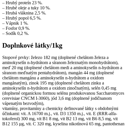
– Hrubý proteín 23 %.
– Hrubé oleje a tuky 10 %.
– Hrubá vláknina 2,5 %.
– Hrubý popol 6,5 %.
– Vápnik 1 %.
– Fosfor 0,9 %.
– Sodík 0,2 %.
Doplnkové látky/1kg
Stopové prvky: železo 182 mg (doplnené chelátom železa a
aminokyselín n-hydrátom a síranom železnatým monohydrátom),
meď 20 mg (doplnené chelátom medi a aminokyselín n-hydrátom a
síranom meďnatým pentahydrátom), mangán 44 mg (doplnené
chelátom mangánu a aminokyselín n-hydrátom a oxidom
mangánatým), zinok 195 mg (doplnené chelátom zinku a
aminokyselín n-hydrátom a oxidom zinočnatým), selén 0,45 mg
(doplnené organickou formou selénu produkovanou Saccharomyces
cerevisiae CNCM I-3060), jód 3,6 mg (doplnené jodičnanom
vápenatým bezvodým),
vitamíny, provitamíny a chemicky definované látky s obdobnými
účinkami: vit. A 16700 m.j., vit. D3 1350 m.j., vit. E (RRR-alfa-
tokoferol) 300 mg, vit B1 8 mg, vit B2 13 mg, vit B6 8,5 mg, vit
B12 155 µg, vit. C 320 mg, kyselina nikotínová 65 mg, pantothenan