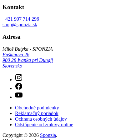
Kontakt
+421 907 714 296
shop@sponzia.sk
Adresa
Miloš Butyka - SPONZIA
Puškinova 26
900 28 Ivanka pri Dunaji
Slovensko
Obchodné podmienky
Reklamačný poriadok
Ochrana osobných údajov
Odstúpenie od zmluvy online
Copyright © 2026
Sponzia
.