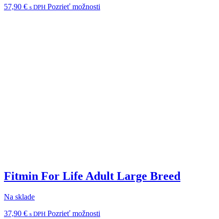
Tento
57,90
€
Pozrieť možnosti
s DPH
produkt
má
viacero
variantov.
Možnosti
si
môžete
vybrať
na
stránke
produktu.
Fitmin For Life Adult Large Breed
Na sklade
Tento
37,90
€
Pozrieť možnosti
s DPH