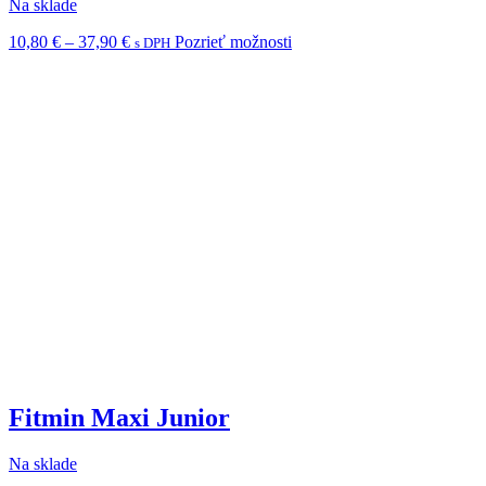
Na sklade
Price
Tento
10,80
€
–
37,90
€
Pozrieť možnosti
s DPH
range:
produkt
10,80 €
má
through
viacero
37,90 €
variantov.
Možnosti
si
môžete
vybrať
na
stránke
produktu.
Fitmin Maxi Junior
Na sklade