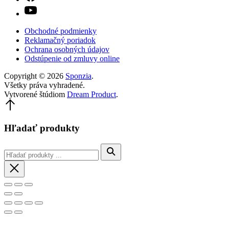
Obchodné podmienky
Reklamačný poriadok
Ochrana osobných údajov
Odstúpenie od zmluvy online
Copyright © 2026
Sponzia
.
Všetky práva vyhradené.
Vytvorené štúdiom
Dream Product
.
Späť
hore
Hľadať produkty
Hľadanie
Vyhľadávanie
Zavrieť
Zavrieť
Prepnúť
Priblížiť/oddialiť
(Esc)
do
Predchádzajúci
Ďalšie
celej
obrazovky