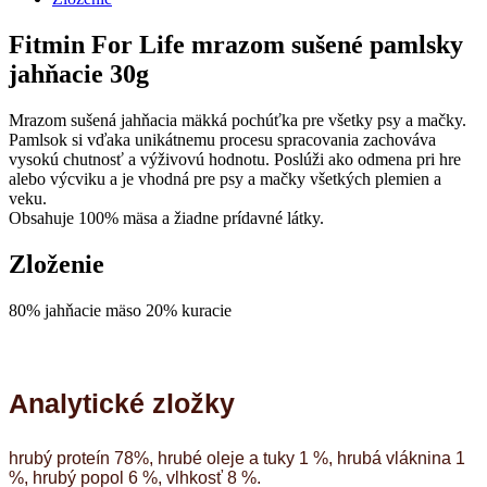
30g
Fitmin For Life mrazom sušené pamlsky
jahňacie 30g
Mrazom sušená jahňacia mäkká pochúťka pre všetky psy a mačky.
Pamlsok si vďaka unikátnemu procesu spracovania zachováva
vysokú chutnosť a výživovú hodnotu. Poslúži ako odmena pri hre
alebo výcviku a je vhodná pre psy a mačky všetkých plemien a
veku.
Obsahuje 100% mäsa a žiadne prídavné látky.
Zloženie
80% jahňacie mäso 20% kuracie
Analytické zložky
hrubý proteín 78%, hrubé oleje a tuky 1 %, hrubá vláknina 1
%, hrubý popol 6 %, vlhkosť 8 %.