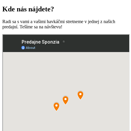
produkt
má
Kde nás nájdete?
viacero
variantov.
Radi sa s vami a vašimi havkáčmi stretneme v jednej z našich
Možnosti
predajní. Tešíme sa na návštevu!
si
môžete
vybrať
na
stránke
produktu.