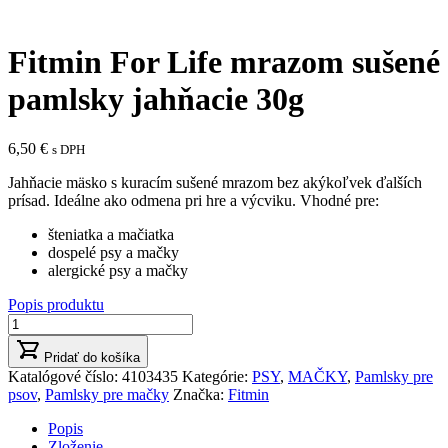
Fitmin For Life mrazom sušené
pamlsky jahňacie 30g
6,50
€
s DPH
Jahňacie mäsko s kuracím sušené mrazom bez akýkoľvek ďalších
prísad. Ideálne ako odmena pri hre a výcviku. Vhodné pre:
šteniatka a mačiatka
dospelé psy a mačky
alergické psy a mačky
Popis produktu
množstvo
Fitmin
For
Pridať do košíka
Life
Katalógové číslo:
4103435
Kategórie:
PSY
,
MAČKY
,
Pamlsky pre
mrazom
psov
,
Pamlsky pre mačky
Značka:
Fitmin
sušené
Popis
pamlsky
Zloženie
jahňacie