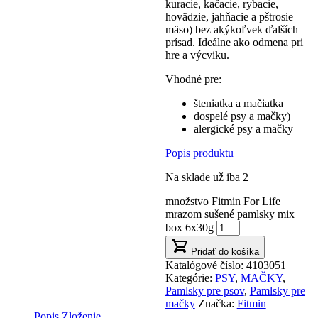
kuracie, kačacie, rybacie,
hovädzie, jahňacie a pštrosie
mäso) bez akýkoľvek ďalších
prísad. Ideálne ako odmena pri
hre a výcviku.
Vhodné pre:
šteniatka a mačiatka
dospelé psy a mačky)
alergické psy a mačky
Popis produktu
Na sklade už iba 2
množstvo Fitmin For Life
mrazom sušené pamlsky mix
box 6x30g
Pridať do košíka
Katalógové číslo:
4103051
Kategórie:
PSY
,
MAČKY
,
Pamlsky pre psov
,
Pamlsky pre
mačky
Značka:
Fitmin
Popis
Zloženie