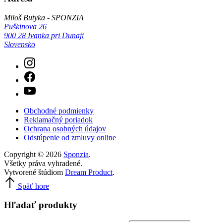
Miloš Butyka - SPONZIA
Puškinova 26
900 28 Ivanka pri Dunaji
Slovensko
Obchodné podmienky
Reklamačný poriadok
Ochrana osobných údajov
Odstúpenie od zmluvy online
Copyright © 2026
Sponzia
.
Všetky práva vyhradené.
Vytvorené štúdiom
Dream Product
.
Späť hore
Hľadať produkty