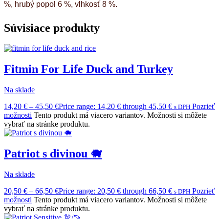
%, hrubý popol 6 %, vlhkosť 8 %.
Súvisiace produkty
Fitmin For Life Duck and Turkey
Na sklade
14,20
€
–
45,50
€
Price range: 14,20 € through 45,50 €
Pozrieť
s DPH
možnosti
Tento produkt má viacero variantov. Možnosti si môžete
vybrať na stránke produktu.
Patriot s divinou 🐗
Na sklade
20,50
€
–
66,50
€
Price range: 20,50 € through 66,50 €
Pozrieť
s DPH
možnosti
Tento produkt má viacero variantov. Možnosti si môžete
vybrať na stránke produktu.