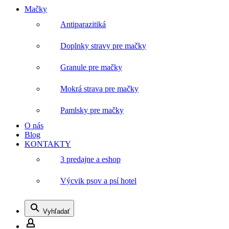
Mačky
Antiparazitiká
Doplnky stravy pre mačky
Granule pre mačky
Mokrá strava pre mačky
Pamlsky pre mačky
O nás
Blog
KONTAKTY
3 predajne a eshop
Výcvik psov a psí hotel
Vyhľadať