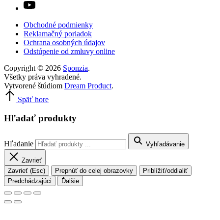
Obchodné podmienky
Reklamačný poriadok
Ochrana osobných údajov
Odstúpenie od zmluvy online
Copyright © 2026
Sponzia
.
Všetky práva vyhradené.
Vytvorené štúdiom
Dream Product
.
Späť hore
Hľadať produkty
Hľadanie
Vyhľadávanie
Zavrieť
Zavrieť (Esc)
Prepnúť do celej obrazovky
Priblížiť/oddialiť
Predchádzajúci
Ďalšie