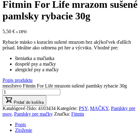
Fitmin For Life mrazom sušené
pamlsky rybacie 30g
5,50
€
s DPH
Rybacie mäsko s kuracím sušené mrazom bez akýkoľvek ďalších
prísad. Ideálne ako odmena pri hre a výcviku. Vhodné pre:
šteniatka a mačiatka
dospelé psy a mačky
alergické psy a mačky
Popis produktu
množstvo Fitmin For Life mrazom sušené pamlsky rybacie 30g
Pridať do košíka
Katalógové číslo:
4103434
Kategórie:
PSY
,
MAČKY
,
Pamlsky pre
psov
,
Pamlsky pre mačky
Značka:
Fitmin
Popis
Zloženie